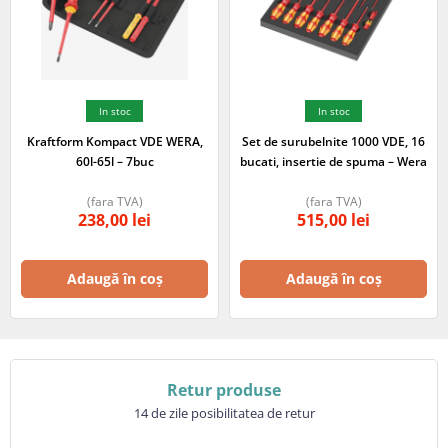
In stoc
In stoc
Kraftform Kompact VDE WERA,
Set de surubelnite 1000 VDE, 16
60l-65l – 7buc
bucati, insertie de spuma – Wera
(fara TVA)
(fara TVA)
238,00
lei
515,00
lei
Adaugă în coș
Adaugă în coș
Retur produse
14 de zile posibilitatea de retur