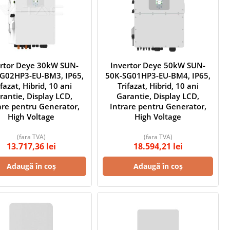
ertor Deye 30kW SUN-
Invertor Deye 50kW SUN-
G02HP3-EU-BM3, IP65,
50K-SG01HP3-EU-BM4, IP65,
ifazat, Hibrid, 10 ani
Trifazat, Hibrid, 10 ani
rantie, Display LCD,
Garantie, Display LCD,
are pentru Generator,
Intrare pentru Generator,
High Voltage
High Voltage
(fara TVA)
(fara TVA)
13.717,36
lei
18.594,21
lei
Adaugă în coș
Adaugă în coș