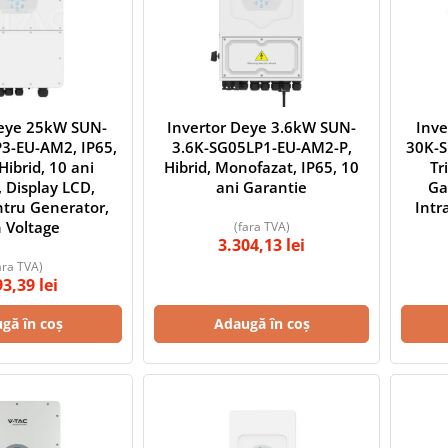
Deye 25kW SUN-
Invertor Deye 3.6kW SUN-
Inv
3-EU-AM2, IP65,
3.6K-SG05LP1-EU-AM2-P,
30K-S
 Hibrid, 10 ani
Hibrid, Monofazat, IP65, 10
Tr
 Display LCD,
ani Garantie
Ga
ntru Generator,
Intr
 Voltage
(fara TVA)
3.304,13
lei
ara TVA)
93,39
lei
gă în coș
Adaugă în coș