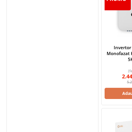
Inverto
Monofazat 
5
(f
2.4
5.
Adau