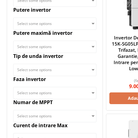
Select some options
Putere invertor
Select some options
Putere maximă invertor
Invertor 
15K-SG05LP
Select some options
Trifazat,
Tip de unda invertor
Garantie,
Intrare pe
Low
Select some options
Faza invertor
(f
9.0
Select some options
Adau
Numar de MPPT
Select some options
Curent de intrare Max