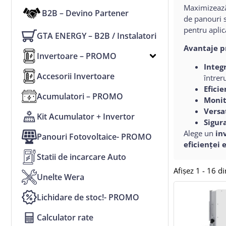
Maximizează 
B2B – Devino Partener
de panouri s
pentru aplic
GTA ENERGY – B2B / Instalatori
Avantaje p
Invertoare – PROMO
Integ
Accesorii Invertoare
întrer
Efici
Acumulatori – PROMO
Monit
Versa
Kit Acumulator + Invertor
Sigur
Alege un
in
Panouri Fotovoltaice- PROMO
eficienței 
Statii de incarcare Auto
Afișez 1 - 16 d
Unelte Wera
Lichidare de stoc!- PROMO
Calculator rate