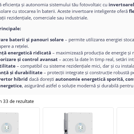
eficiența și autonomia sistemului tău fotovoltaic cu
invertoare
olare cu stocarea în baterii. Aceste invertoare inteligente oferă
fl
ații rezidențiale, comerciale sau industriale.
rincipale:
rare baterii și panouri solare
– permite utilizarea energiei st
upere a rețelei.
ență energetică ridicată
– maximizează producția de energie și r
orizare și control avansat
– acces la date în timp real, setări 
tilitate
– compatibil cu sisteme rezidențiale mici, dar și cu instal
anță și durabilitate
– protecții integrate și construcție robustă 
vertor hibrid
dacă dorești
autonomie energetică sporită, con
energetice
, asigurând astfel o soluție modernă și durabilă pentru
in 33 de rezultate