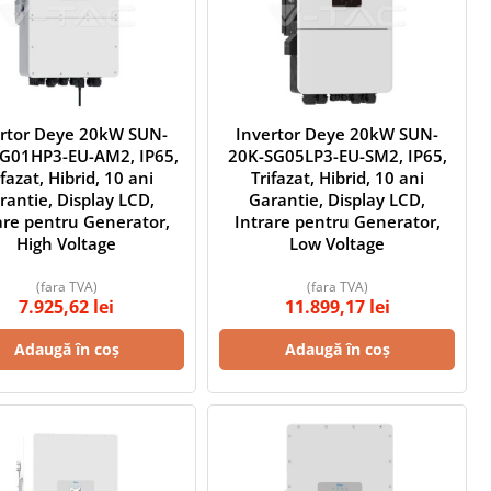
ertor Deye 20kW SUN-
Invertor Deye 20kW SUN-
G01HP3-EU-AM2, IP65,
20K-SG05LP3-EU-SM2, IP65,
ifazat, Hibrid, 10 ani
Trifazat, Hibrid, 10 ani
rantie, Display LCD,
Garantie, Display LCD,
are pentru Generator,
Intrare pentru Generator,
High Voltage
Low Voltage
(fara TVA)
(fara TVA)
7.925,62
lei
11.899,17
lei
Adaugă în coș
Adaugă în coș