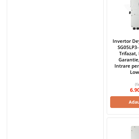
Invertor D
SG05LP3-
Trifazat,
Garantie,
Intrare pe
Low
(f
6.9
Adau