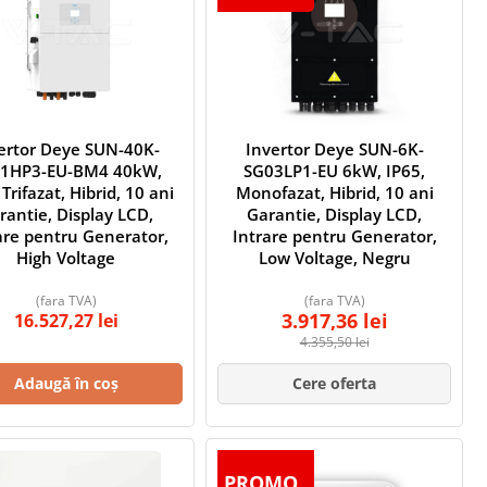
ertor Deye SUN-40K-
Invertor Deye SUN-6K-
1HP3-EU-BM4 40kW,
SG03LP1-EU 6kW, IP65,
 Trifazat, Hibrid, 10 ani
Monofazat, Hibrid, 10 ani
rantie, Display LCD,
Garantie, Display LCD,
are pentru Generator,
Intrare pentru Generator,
High Voltage
Low Voltage, Negru
(fara TVA)
(fara TVA)
3.917,36
lei
16.527,27
lei
4.355,50
lei
Adaugă în coș
Cere oferta
PROMO