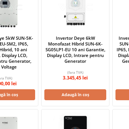
eye 5kW SUN-5K-
Invertor Deye 6kW
Inve
EU-SM2, IP65,
Monofazat Hibrid SUN-6K-
SUN
 Hibrid, 10 ani
SG05LP1-EU 10 ani Garantie,
IP65, 
 Display LCD,
Display LCD, Intrare pentru
Displ
ntru Generator,
Generator
Gen
 Voltage
(fara TVA)
3.345,45
lei
ara TVA)
00,00
lei
gă în coș
Adaugă în coș