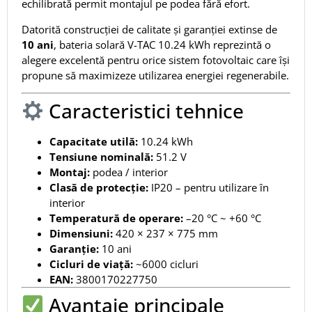
echilibrată permit montajul pe podea fără efort.
Datorită construcției de calitate și garanției extinse de
10 ani
, bateria solară V-TAC 10.24 kWh reprezintă o
alegere excelentă pentru orice sistem fotovoltaic care își
propune să maximizeze utilizarea energiei regenerabile.
Caracteristici tehnice
Capacitate utilă:
10.24 kWh
Tensiune nominală:
51.2 V
Montaj:
podea / interior
Clasă de protecție:
IP20 – pentru utilizare în
interior
Temperatură de operare:
–20 °C ~ +60 °C
Dimensiuni:
420 × 237 × 775 mm
Garanție:
10 ani
Cicluri de viață:
~6000 cicluri
EAN:
3800170227750
Avantaje principale