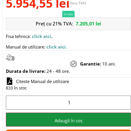
5.954,55
lei
(fara TVA)
In stoc
Preț cu 21% TVA:
7.205,01
lei
Fisa tehnica:
click aici
.
Manual de utilizare:
click aici
.
Garantie:
10 ani.
Durata de livrare:
24 - 48 ore.
Citeste Manual de utilizare
833 în stoc
Adaugă în coș