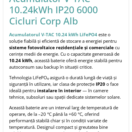
10.24kWh IP20 6000
Cicluri Corp Alb
Acumulatorul V-TAC 10.24 kWh LiFePO4
este o
soluție fiabilă și eficientă de stocare a energiei pentru
sisteme fotovoltaice rezidențiale și comerciale
cu
cerințe medii de energie. Cu o capacitate generoasă de
10.24 kWh
, această baterie oferă energie stabilă pentru
autoconsum sau backup în situații critice.
Tehnologia LiFePO₄ asigură o durată lungă de viață și
siguranță în utilizare, iar clasa de protecție
IP20
o face
ideală pentru
instalare în interior
— în camere
tehnice, subsoluri sau spații dedicate sistemelor solare.
Această baterie are un interval larg de temperatură de
operare, de la –20 °C până la +60 °C, oferind
performanță stabilă chiar și în condiții variate de
temperatură. Designul compact și greutatea bine