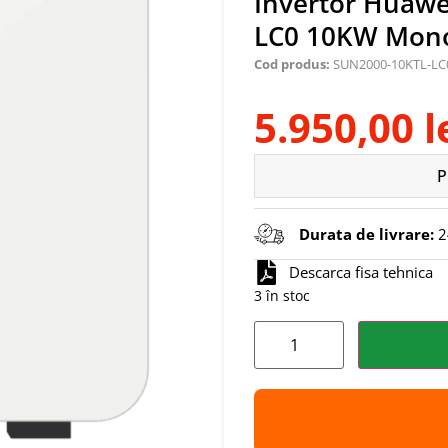
Invertor Huaw
LC0 10KW Mono
Cod produs:
SUN2000-10KTL-LC
5.950,00
l
P
Durata de livrare:
24
Descarca fisa tehnica
3 în stoc