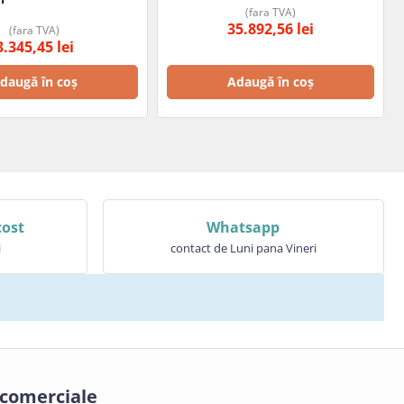
(fara TVA)
35.892,56
lei
(fara TVA)
3.345,45
lei
daugă în coș
Adaugă în coș
cost
Whatsapp
i
contact de Luni pana Vineri
 comerciale