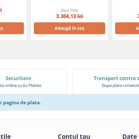
i
(fara TVA)
3.304,13
lei
oș
Adaugă în coș
A
Securitate
Transport contra 
ata online cu Eu Platesc
Dupa plata comenzi
n pagina de plata.
tile
Contul tau
Date