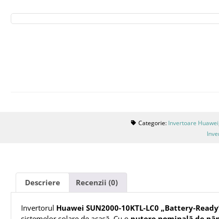
Categorie:
Invertoare Huawei
Inve
Descriere
Recenzii (0)
Invertorul
Huawei SUN2000-10KTL-LC0
„Battery-Ready
sistemelor solare de acasă. Cu o
putere nominală de pân