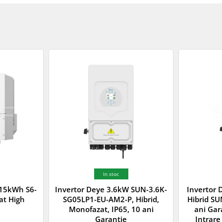
In stoc
d 15kWh S6-
Invertor Deye 3.6kW SUN-3.6K-
Invertor
at High
SG05LP1-EU-AM2-P, Hibrid,
Hibrid S
Monofazat, IP65, 10 ani
ani Gar
Garantie
Intrare