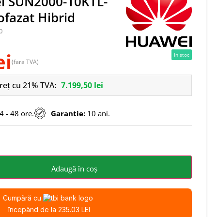
ei SUN2000-10KTL-
fazat Hibrid
0
ei
In stoc
(fara TVA)
reț cu 21% TVA:
7.199,50
lei
 - 48 ore.
Garantie:
10 ani.
Adaugă în coș
Cumpără cu
începând de la 235.03 LEI