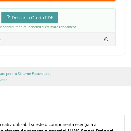
Descarca Oferta PDF
pecificatii tehnice, beneficii si estimare randament
p
,
itate pentru Sisteme Fotovoltaice
Rețea
nativ utilizabil și este o componentă esențială a
n sistem de stocare a energiei LUNA Smart String și