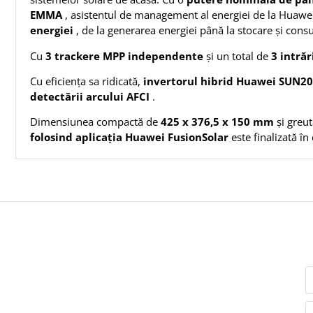
EMMA
, asistentul de management al energiei de la Huawe
energiei
, de la generarea energiei până la stocare și cons
Cu
3
trackere MPP independente
și un total de
3
intrăr
Cu eficiența sa ridicată,
invertorul hibrid Huawei SUN2
detectării arcului AFCI
.
Dimensiunea compactă de
425 x
376,5 x 150 mm
și greu
folosind aplicația Huawei FusionSolar
este finalizată î