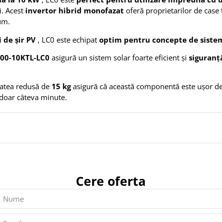
i. Acest
invertor hibrid monofazat
oferă proprietarilor de case
um.
i de șir PV
, LC0 este echipat
optim
pentru concepte de sist
000-10KTL-LC0
asigură un sistem solar foarte eficient și
siguran
tatea redusă de
15 kg
asigură că această componentă este ușor de 
n doar câteva minute.
Cere oferta