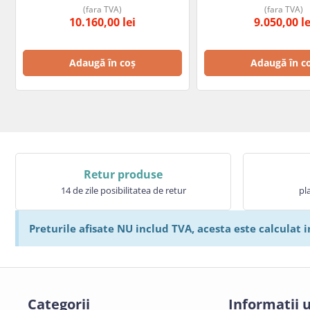
(fara TVA)
(fara TVA)
10.160,00
lei
9.050,00
le
Adaugă în coș
Adaugă în c
Retur produse
14 de zile posibilitatea de retur
pl
Preturile afisate NU includ TVA, acesta este calculat i
Categorii
Informatii u