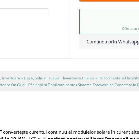
Oferta cu s
Comanda prin Whatsap
,
,
Invertoare – Deye, Solis și Huawei
Invertoare Hibride – Performanță și Flexibil
rtoare On Grid – Eficiență și Fiabilitate pentru Sisteme Fotovoltaice Conectate la 
”
convertește curentul continuu al modulelor solare în curent alter
ă la 10 kW
, LC0 este
perfect pentru utilizare împreună cu u