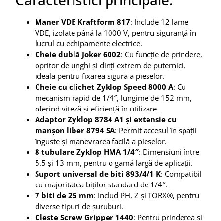
Maner VDE Kraftform 817
:
Include 12 lame
VDE, izolate până la 1000 V, pentru siguranță în
lucrul cu echipamente electrice.
Cheie dublă Joker 6002
:
Cu funcție de prindere,
opritor de unghi și dinți extrem de puternici,
ideală pentru fixarea sigură a pieselor.
Cheie cu clichet Zyklop Speed 8000 A
:
Cu
mecanism rapid de 1/4″, lungime de 152 mm,
oferind viteză și eficiență în utilizare.
Adaptor Zyklop 8784 A1 și extensie cu
manșon liber 8794 SA
:
Permit accesul în spații
înguste și manevrarea facilă a pieselor.
8 tubulare Zyklop HMA 1/4″
:
Dimensiuni între
5.5 și 13 mm, pentru o gamă largă de aplicații.
Suport universal de biti 893/4/1 K
:
Compatibil
cu majoritatea biților standard de 1/4″.
7 biti de 25 mm
:
Includ PH, Z și TORX®, pentru
diverse tipuri de șuruburi.
Cleste Screw Gripper 1440
:
Pentru prinderea și