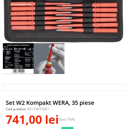
Set W2 Kompakt WERA, 35 piese
Cod produs:
05135870001
741,00
lei
(fara TVA)