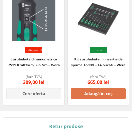
Indisponibil
In stoc
Surubelnita dinamometrica
Kit surubelnite in insertie de
7515 Kraftform, 2-6 Nm – Wera
spuma Torx® – 14 bucati – Wera
(fara TVA)
(fara TVA)
309,00
lei
665,00
lei
Cere oferta
Adaugă în coș
Retur produse