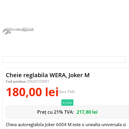
Cheie reglabila WERA, Joker M
Cod produs:
05020103001
180,00
lei
(fara TVA)
In stoc
Preț cu 21% TVA:
217,80
lei
Cheia autoreglabila Joker 6004 M este o unealta universala si