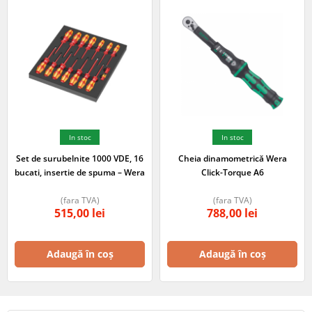
In stoc
In stoc
Set de surubelnite 1000 VDE, 16
Cheia dinamometrică Wera
bucati, insertie de spuma – Wera
Click-Torque A6
(fara TVA)
(fara TVA)
515,00
lei
788,00
lei
Adaugă în coș
Adaugă în coș