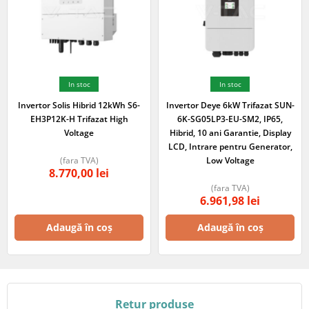
In stoc
In stoc
Invertor Solis Hibrid 12kWh S6-
Invertor Deye 6kW Trifazat SUN-
EH3P12K-H Trifazat High
6K-SG05LP3-EU-SM2, IP65,
Voltage
Hibrid, 10 ani Garantie, Display
LCD, Intrare pentru Generator,
(fara TVA)
Low Voltage
8.770,00
lei
(fara TVA)
6.961,98
lei
Adaugă în coș
Adaugă în coș
Retur produse