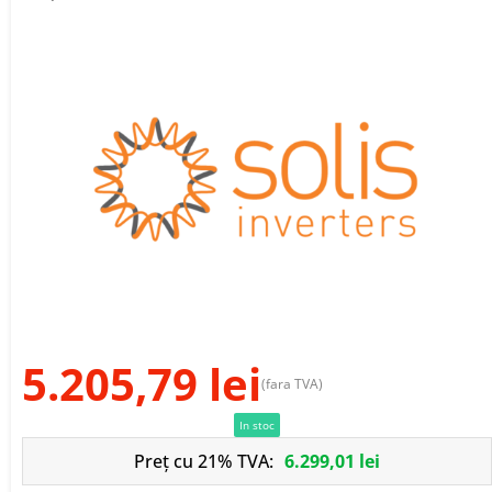
5.205,79
lei
(fara TVA)
In stoc
Preț cu 21% TVA:
6.299,01
lei