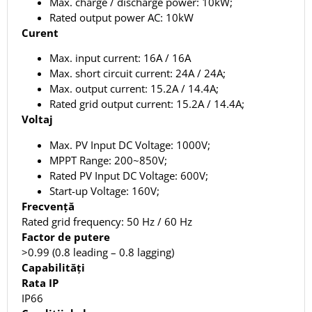
Max. charge / discharge power: 10kW;
Rated output power AC: 10kW
Curent
Max. input current: 16A / 16A
Max. short circuit current: 24A / 24A;
Max. output current: 15.2A / 14.4A;
Rated grid output current: 15.2A / 14.4A;
Voltaj
Max. PV Input DC Voltage: 1000V;
MPPT Range: 200~850V;
Rated PV Input DC Voltage: 600V;
Start-up Voltage: 160V;
Frecvență
Rated grid frequency: 50 Hz / 60 Hz
Factor de putere
>0.99 (0.8 leading – 0.8 lagging)
Capabilități
Rata IP
IP66