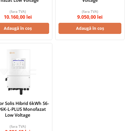
rifazat Low Voltage
Voltage
(fara TVA)
(fara TVA)
10.160,00
lei
9.050,00
lei
Adaugă în coș
Adaugă în coș
or Solis Hibrid 6kWh S6-
6K-L-PLUS Monofazat
Low Voltage
(fara TVA)