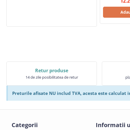
12.
Adau
Retur produse
14 de zile posibilitatea de retur
pl
Preturile afisate NU includ TVA, acesta este calculat i
Categorii
Informatii u