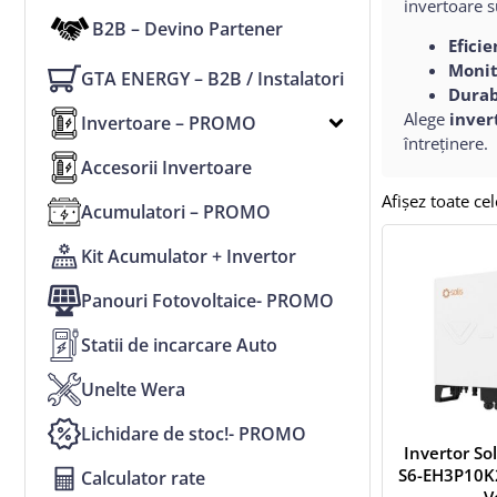
invertoare s
B2B – Devino Partener
Eficie
Monit
GTA ENERGY – B2B / Instalatori
Durabi
Alege
inver
Invertoare – PROMO
întreținere.
Accesorii Invertoare
Afișez toate cel
Acumulatori – PROMO
Kit Acumulator + Invertor
Panouri Fotovoltaice- PROMO
Statii de incarcare Auto
Unelte Wera
Lichidare de stoc!- PROMO
Invertor So
S6-EH3P10K2
Calculator rate