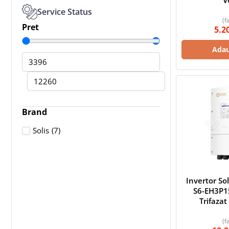
V
Service Status
(f
Pret
5.2
Adau
Brand
(
7
)
Solis
Invertor So
S6-EH3P1
Trifazat
(f