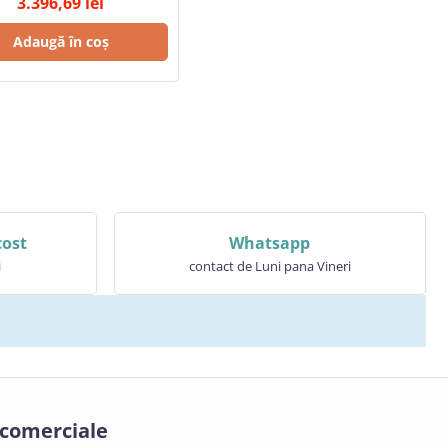
3.396,69
lei
Adaugă în coș
cost
Whatsapp
i
contact de Luni pana Vineri
 comerciale