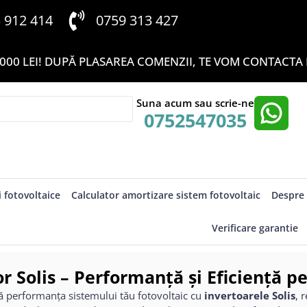
3 912 414
0759 313 427
000 LEI! DUPĂ PLASAREA COMENZII, TE VOM CONTACTA P
Suna acum sau scrie-ne
0752547035
i fotovoltaice
Calculator amortizare sistem fotovoltaic
Despre 
Verificare garantie
or Solis – Performanță și Eficiență 
 performanța sistemului tău fotovoltaic cu
invertoarele Solis
, 