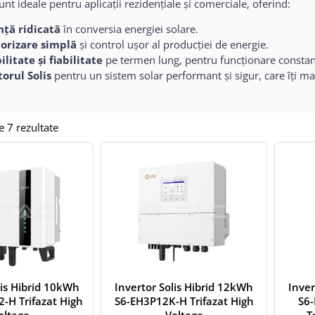
unt ideale pentru aplicații rezidențiale și comerciale, oferind:
nță ridicată
în conversia energiei solare.
orizare simplă
și control ușor al producției de energie.
litate și fiabilitate
pe termen lung, pentru funcționare constan
torul Solis
pentru un sistem solar performant și sigur, care îți m
e 7 rezultate
lis Hibrid 10kWh
Invertor Solis Hibrid 12kWh
Inver
-H Trifazat High
S6-EH3P12K-H Trifazat High
S6