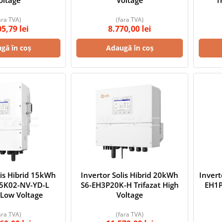
oltage
Voltage
T
ara TVA)
(fara TVA)
05,79
lei
8.770,00
lei
gă în coș
Adaugă în coș
lis Hibrid 15kWh
Invertor Solis Hibrid 20kWh
Invert
5K02-NV-YD-L
S6-EH3P20K-H Trifazat High
EH1P
 Low Voltage
Voltage
ara TVA)
(fara TVA)