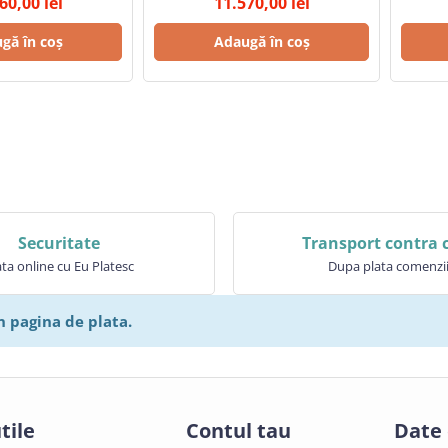
260,00
lei
11.570,00
lei
gă în coș
Adaugă în coș
Securitate
Transport contra 
ata online cu Eu Platesc
Dupa plata comenzi
n pagina de plata.
tile
Contul tau
Date