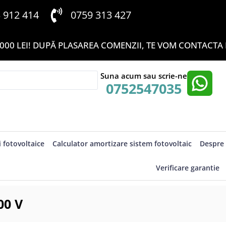
3 912 414
0759 313 427
000 LEI! DUPĂ PLASAREA COMENZII, TE VOM CONTACTA P
Suna acum sau scrie-ne
0752547035
i fotovoltaice
Calculator amortizare sistem fotovoltaic
Despre 
Verificare garantie
00 V