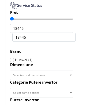
Service Status
Pret
Brand
(
1
)
Huawei
Dimensiune
Selecteaza dimensiunea
Categorie Putere invertor
Select some options
Putere invertor