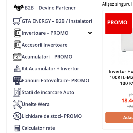
Afișez singurul 
B2B – Devino Partener
GTA ENERGY – B2B / Instalatori
PROMO
Invertoare – PROMO
Accesorii Invertoare
Acumulatori – PROMO
Kit Acumulator + Invertor
Invertor H
100KTL-M2, 
Panouri Fotovoltaice- PROMO
100 K
Statii de incarcare Auto
(f
18.4
Unelte Wera
19.
Lichidare de stoc!- PROMO
Adau
Calculator rate