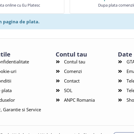
ata online cu Eu Platesc
Dupa plata comenzi
n pagina de plata.
tile
Contul tau
Date
onfidentialitate
Contul tau
GTA
ookie-uri
Comenzi
Ema
nditii
Contact
Tel
 plata
SOL
Tel
duselor
ANPC Romania
Sho
r, Garantie si Service