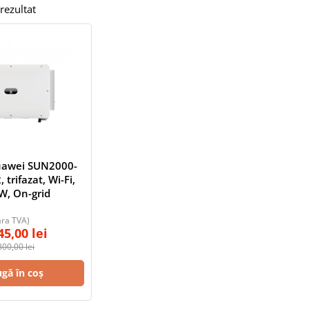
rezultat
uawei SUN2000-
trifazat, Wi-Fi,
W, On-grid
ara TVA)
45,00
lei
800,00
lei
gă în coș